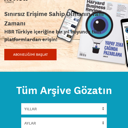
Sınırsız Erişime Sahip Olmanın Tam
Zamanı
HBR Türkiye içeriğine bir yıl boyunca tüm
platformlardan erişin!
ABONELİĞİMİ BAŞLAT
Tüm Arşive Gözatın