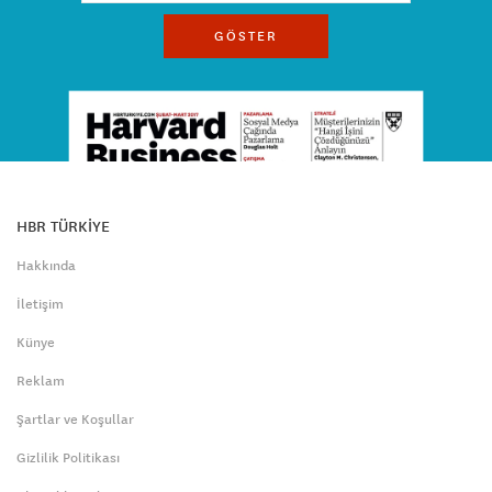
GÖSTER
HBR TÜRKİYE
Hakkında
İletişim
Künye
Reklam
Şartlar ve Koşullar
Gizlilik Politikası