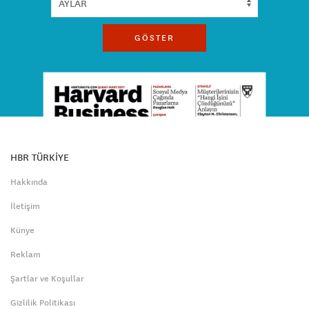
GÖSTER
HBR TÜRKİYE
Hakkında
İletişim
Künye
Reklam
Şartlar ve Koşullar
Gizlilik Politikası