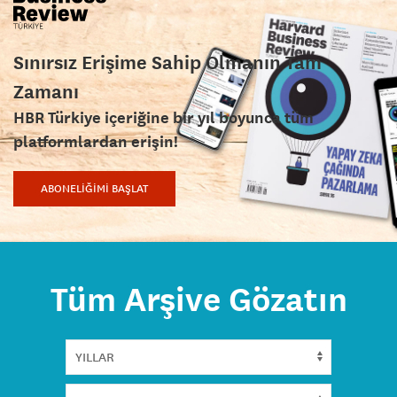
Sınırsız Erişime Sahip Olmanın Tam
Zamanı
HBR Türkiye içeriğine bir yıl boyunca tüm
platformlardan erişin!
ABONELİĞİMİ BAŞLAT
Tüm Arşive Gözatın