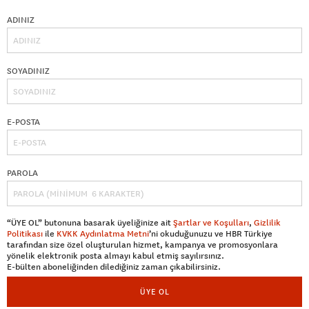
ADINIZ
SOYADINIZ
E-POSTA
PAROLA
“ÜYE OL” butonuna basarak üyeliğinize ait
Şartlar ve Koşulları
,
Gizlilik
Politikası
ile
KVKK Aydınlatma Metni
’ni okuduğunuzu ve HBR Türkiye
tarafından size özel oluşturulan hizmet, kampanya ve promosyonlara
yönelik elektronik posta almayı kabul etmiş sayılırsınız.
E-bülten aboneliğinden dilediğiniz zaman çıkabilirsiniz.
ÜYE OL