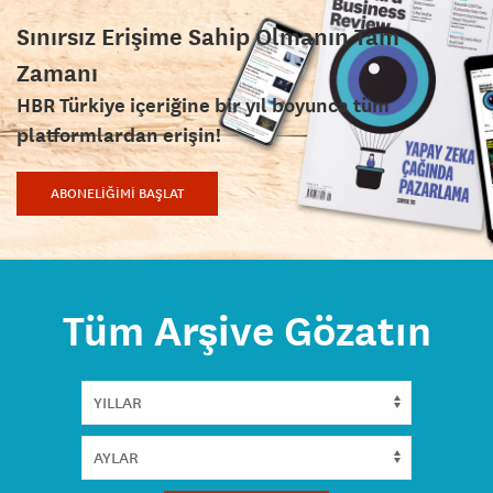
Sınırsız Erişime Sahip Olmanın Tam
Zamanı
HBR Türkiye içeriğine bir yıl boyunca tüm
platformlardan erişin!
ABONELİĞİMİ BAŞLAT
Tüm Arşive Gözatın