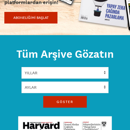
platformlardan erişin!
ABONELİĞİMİ BAŞLAT
Tüm Arşive Gözatın
GÖSTER