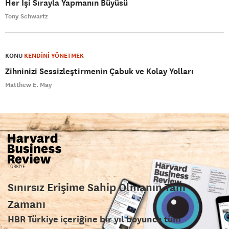
Her İşi Sırayla Yapmanın Büyüsü
Tony Schwartz
KONU
KENDİNİ YÖNETMEK
Zihninizi Sessizleştirmenin Çabuk ve Kolay Yolları
Matthew E. May
Sınırsız Erişime Sahip Olmanın Tam
Zamanı
HBR Türkiye içeriğine bir yıl boyunca tüm