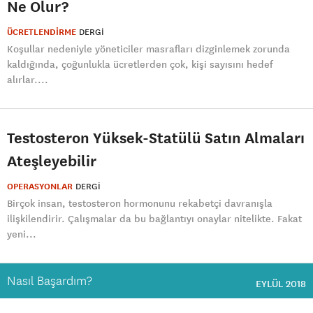
Ne Olur?
ÜCRETLENDİRME
DERGI
Koşullar nedeniyle yöneticiler masrafları dizginlemek zorunda
kaldığında, çoğunlukla ücretlerden çok, kişi sayısını hedef
alırlar....
Testosteron Yüksek-Statülü Satın Almaları
Ateşleyebilir
OPERASYONLAR
DERGI
Birçok insan, testosteron hormonunu rekabetçi davranışla
ilişkilendirir. Çalışmalar da bu bağlantıyı onaylar nitelikte. Fakat
yeni...
Nasıl Başardım?
EYLÜL 2018