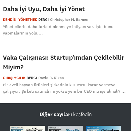
Daha İyi Uyu, Daha İyi Yönet
KENDİNİ YÖNETMEK
DERGI
Christopher M. Barnes
Yöneticilerin daha fazla dinlenmeye ihtiyacı var. İşte bunu
yapmalarının yolu....
Vaka Çalışması: Startup’ımdan Çekilebilir
Miyim?
GİRİŞİMCİLİK
DERGI
David R. Dixon
Bir evcil hayvan ürünleri şirketinin kurucusu karar vermeye
çalışıyor: Şirketi satmalı mı yoksa yeni bir CEO mu işe almalı? ...
Diğer sayıları
keşfedin