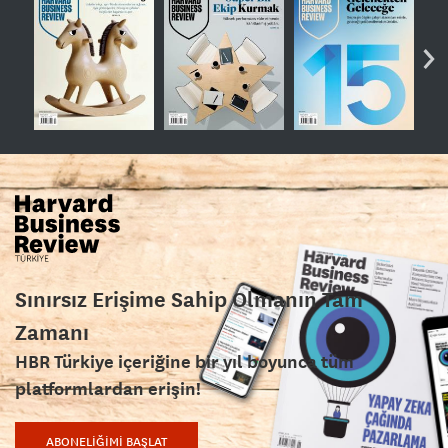
›
Sınırsız Erişime Sahip Olmanın Tam
Zamanı
HBR Türkiye içeriğine bir yıl boyunca tüm
platformlardan erişin!
ABONELİĞİMİ BAŞLAT