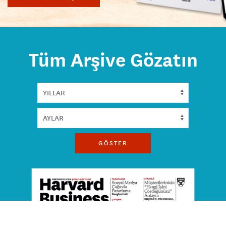
Tüm Arşive Gözatın
GÖSTER