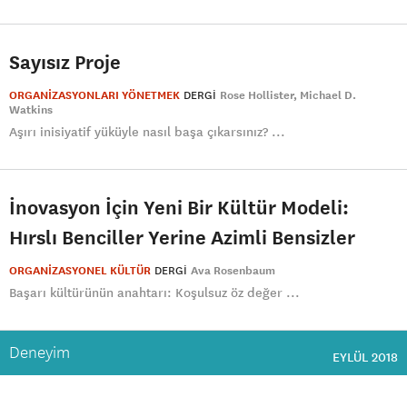
Sayısız Proje
ORGANİZASYONLARI YÖNETMEK
DERGI
Rose Hollister
Michael D.
Watkins
Aşırı inisiyatif yüküyle nasıl başa çıkarsınız? ...
İnovasyon İçin Yeni Bir Kültür Modeli:
Hırslı Benciller Yerine Azimli Bensizler
ORGANİZASYONEL KÜLTÜR
DERGI
Ava Rosenbaum
Başarı kültürünün anahtarı: Koşulsuz öz değer ...
Deneyim
EYLÜL 2018