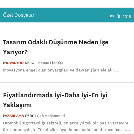
Özel Dosyalar
EYLÜL 2018
Tasarım Odaklı Düşünme Neden İşe
Yarıyor?
İNOVASYON
DERGI
Jeanne Liedtka
İnovasyona engel olan önyargıları ve davranışları ele alır....
Fiyatlandırmada İyi-Daha İyi-En İyi
Yaklaşımı
PAZARLAMA
DERGI
Rafi Mohammed
Otomobil sigortacılığı sektörü, onlarca yıl tek bir basit varsayım
üzerinden çalıştı: Tüketiciler fiyat konusunda son derece hassa...