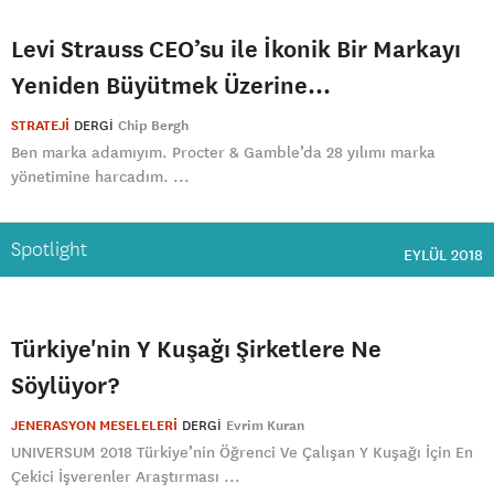
Levi Strauss CEO’su ile İkonik Bir Markayı
Yeniden Büyütmek Üzerine...
STRATEJİ
DERGI
Chip Bergh
Ben marka adamıyım. Procter & Gamble’da 28 yılımı marka
yönetimine harcadım. ...
Spotlight
EYLÜL 2018
Türkiye'nin Y Kuşağı Şirketlere Ne
Söylüyor?
JENERASYON MESELELERİ
DERGI
Evrim Kuran
UNIVERSUM 2018 Türkiye’nin Öğrenci Ve Çalışan Y Kuşağı İçin En
Çekici İşverenler Araştırması ...