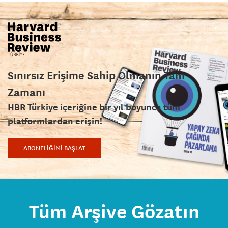
Sınırsız Erişime Sahip Olmanın Tam
Zamanı
HBR Türkiye içeriğine bir yıl boyunca tüm
platformlardan erişin!
ABONELİĞİMİ BAŞLAT
Tüm Arşive Gözatın