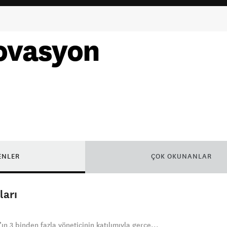
novasyon
ENLER
ÇOK OKUNANLAR
ları
ın 3 binden fazla yöneticinin katılımıyla gerçe...