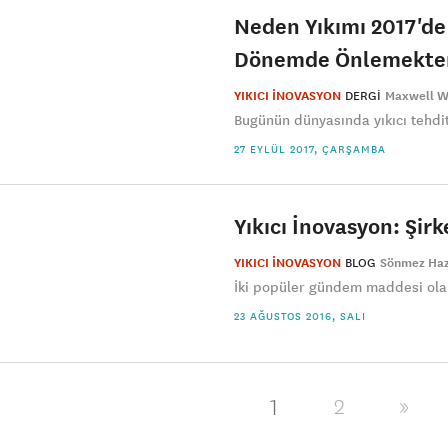
Neden Yıkımı 2017'de
Dönemde Önlemekten
YIKICI İNOVASYON
DERGI
Maxwell W
Bugünün dünyasında yıkıcı tehdit
27 EYLÜL 2017, ÇARŞAMBA
Yıkıcı İnovasyon: Şirk
YIKICI İNOVASYON
BLOG
Sönmez Ha
İki popüler gündem maddesi olan
23 AĞUSTOS 2016, SALI
1
2
»