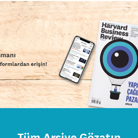
amanı
tformlardan erişin!
Tüm Arşive Gözatın