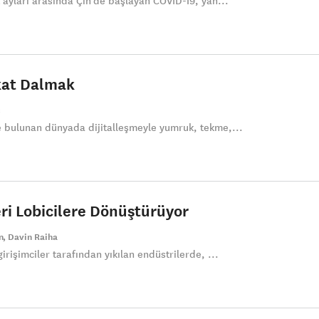
k ayları arasında Çin’de başlayan COVID-19, yan...
at Dalmak
ç
e bulunan dünyada dijitalleşmeyle yumruk, tekme,...
eri Lobicilere Dönüştürüyor
n
Davin Raiha
irişimciler tarafından yıkılan endüstrilerde, ...