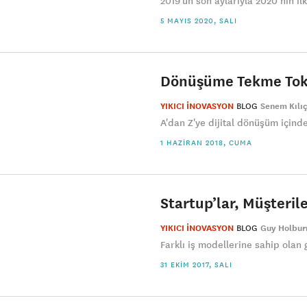
2019’un son aylarıyla 2020’nin il
5 MAYIS 2020, SALI
Dönüşüme Tekme Tok
YIKICI İNOVASYON
BLOG
Senem Kılı
A'dan Z'ye dijital dönüşüm içind
1 HAZIRAN 2018, CUMA
Startup’lar, Müşteril
YIKICI İNOVASYON
BLOG
Guy Holbur
Farklı iş modellerine sahip olan g
31 EKIM 2017, SALI