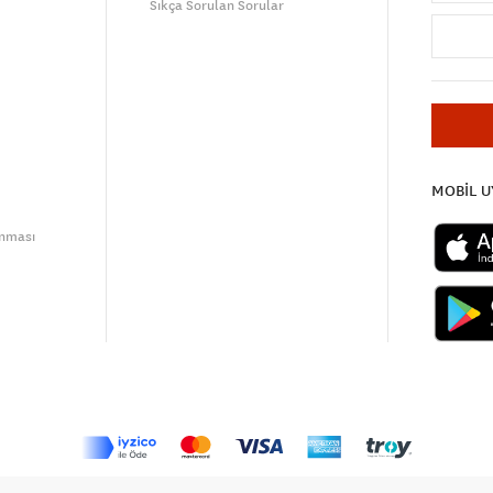
Sıkça Sorulan Sorular
MOBİL 
unması