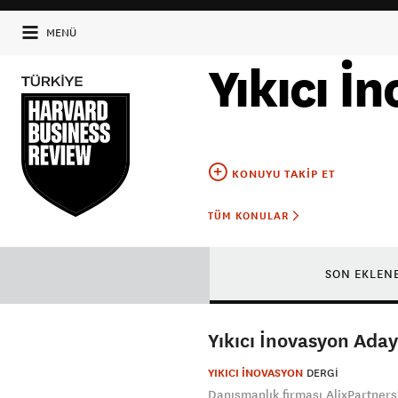
MENÜ
Yıkıcı İ
KONUYU TAKIP ET
TÜM KONULAR
SON EKLEN
Yıkıcı İnovasyon Aday
YIKICI İNOVASYON
DERGI
Danışmanlık firması AlixPartners’