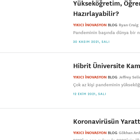
Yükseköğretim, Öğren
Hazırlayabilir?
YIKICI İNOVASYON
BLOG
Ryan Craig
Pandeminin başında dünya bir ne
30 KASIM 2021, SALI
Hibrit Üniversite K
YIKICI İNOVASYON
BLOG
Jeffrey Sel
Çok az kişi pandeminin yükseköğ
12 EKIM 2021, SALI
Koronavirüsün Yaratt
YIKICI İNOVASYON
BLOG
Gökhan Arı