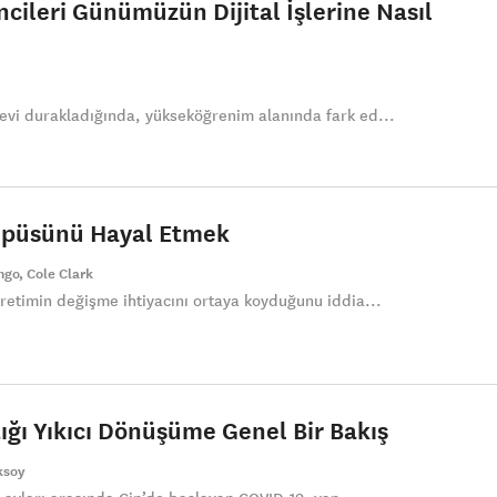
cileri Günümüzün Dijital İşlerine Nasıl
vi durakladığında, yükseköğrenim alanında fark ed...
ampüsünü Hayal Etmek
ingo
Cole Clark
retimin değişme ihtiyacını ortaya koyduğunu iddia...
ığı Yıkıcı Dönüşüme Genel Bir Bakış
ksoy