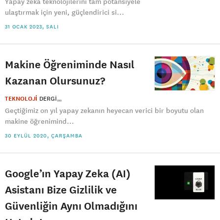
Yapay zeka teknolojilerini tam potansiyele
ulaştırmak için yeni, güçlendirici si...
31 OCAK 2023, SALI
Makine Öğreniminde Nasıl
Kazanan Olursunuz?
TEKNOLOJİ
DERGI
Geçtiğimiz on yıl yapay zekanın heyecan verici bir boyutu olan
makine öğrenimind...
30 EYLÜL 2020, ÇARŞAMBA
Google’ın Yapay Zeka (AI)
Asistanı Bize Gizlilik ve
Güvenliğin Aynı Olmadığını