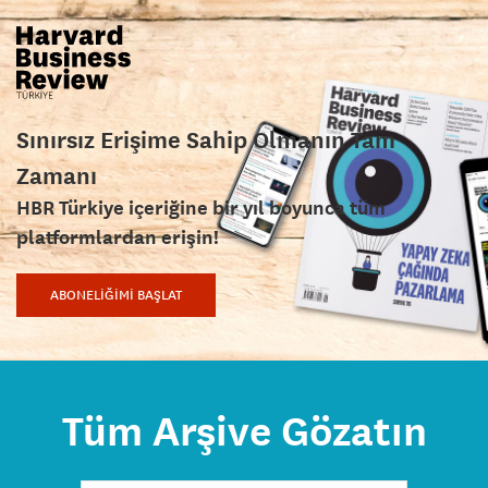
Sınırsız Erişime Sahip Olmanın Tam
Zamanı
HBR Türkiye içeriğine bir yıl boyunca tüm
platformlardan erişin!
ABONELİĞİMİ BAŞLAT
Tüm Arşive Gözatın