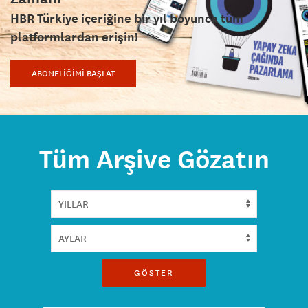
HBR Türkiye içeriğine bir yıl boyunca tüm
platformlardan erişin!
ABONELİĞİMİ BAŞLAT
Tüm Arşive Gözatın
GÖSTER