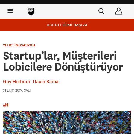
ABONELİĞİMİ BAŞLAT
YIKICI İNOVASYON
Startup’lar, Müşterileri
Lobicilere Dönüştürüyor
Guy Holburn
Davin Raiha
31 EKIM 2017, SALI