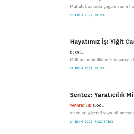
Mutluluk aslında çoğu insanın hay
28 EKIM 2022, CUMA
Hayatımız İş: Yiğit C
DERGI
Milli takımda ülkemizi başarıyla
28 EKIM 2022, CUMA
Sentez: Yaratıcılık Mi
YARATICILIK
BLOG
İnsanlar, gizemli veya bilinmeye
24 EKIM 2022, PAZARTESI