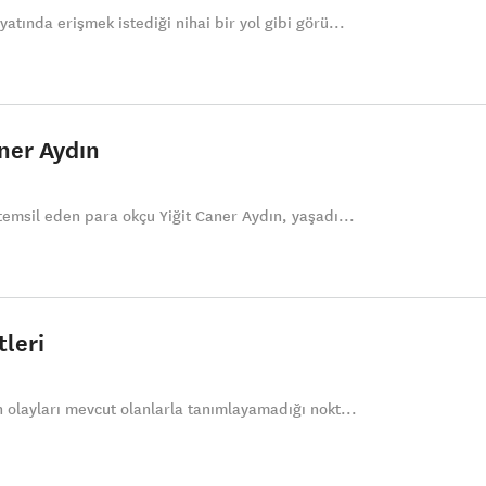
atında erişmek istediği nihai bir yol gibi görü...
aner Aydın
 temsil eden para okçu Yiğit Caner Aydın, yaşadı...
tleri
n olayları mevcut olanlarla tanımlayamadığı nokt...