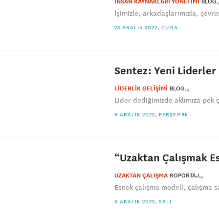
İNSAN KAYNAKLARI YÖNETİMİ
BLOG
İşimizle, arkadaşlarımızla, çevr
23 ARALIK 2022, CUMA
Sentez: Yeni Liderler
LİDERLİK GELİŞİMİ
BLOG
Lider dediğimizde aklımıza pek ç
8 ARALIK 2022, PERŞEMBE
“Uzaktan Çalışmak E
UZAKTAN ÇALIŞMA
ROPORTAJ
Esnek çalışma modeli, çalışma sa
6 ARALIK 2022, SALI