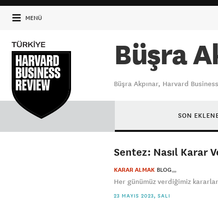
MENÜ
Büşra A
Büşra Akpınar, Harvard Business
SON EKLEN
Sentez: Nasıl Karar Ve
KARAR ALMAK
BLOG
Her günümüz verdiğimiz kararların
23 MAYIS 2023, SALI