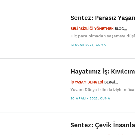
Sentez: Parasız Yaşa
BELİRSİZLİĞİ YÖNETMEK
BLOG
Hiç para olmadan yaşamayı düşü
13 OCAK 2023, CUMA
Hayatımız İş: Kıvılcı
İŞ YAŞAM DENGESİ
DERGI
Yuvam Dünya iklim kriziyle mücad
30 ARALIK 2022, CUMA
Sentez: Çevik İnsanla