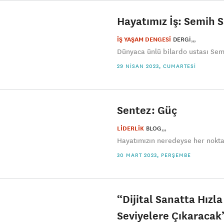
Hayatımız İş: Semih 
İŞ YAŞAM DENGESİ
DERGI
Dünyaca ünlü bilardo ustası Semi
29 NISAN 2023, CUMARTESI
Sentez: Güç
LİDERLİK
BLOG
Hayatımızın neredeyse her noktas
30 MART 2023, PERŞEMBE
“Dijital Sanatta Hızl
Seviyelere Çıkaracak