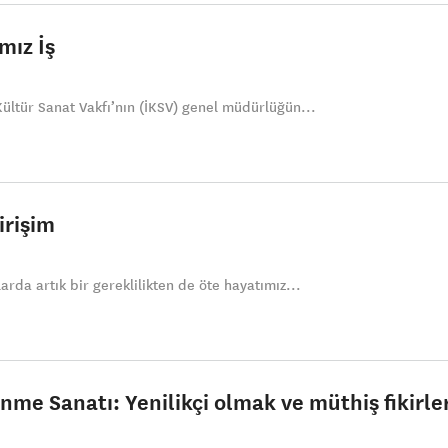
mız İş
 Kültür Sanat Vakfı’nın (İKSV) genel müdürlüğün...
irişim
larda artık bir gereklilikten de öte hayatımız...
nme Sanatı: Yenilikçi olmak ve müthiş fikirle