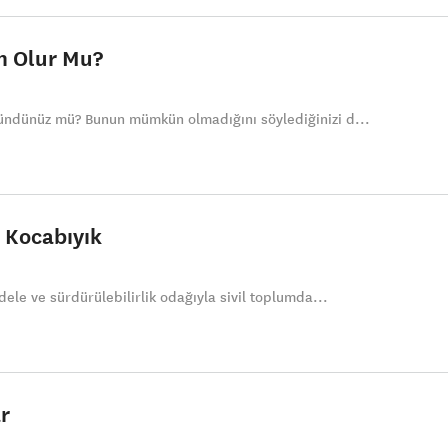
m Olur Mu?
ndünüz mü? Bunun mümkün olmadığını söylediğinizi d...
m Kocabıyık
ele ve sürdürülebilirlik odağıyla sivil toplumda...
r