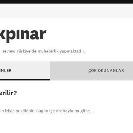
kpınar
 Review Türkiye'de muhabirlik yapmaktadır.
ENLER
ÇOK OKUNANLAR
rilir?
 iziyle şekillenir. Bugün işe arabayla mı gitse...