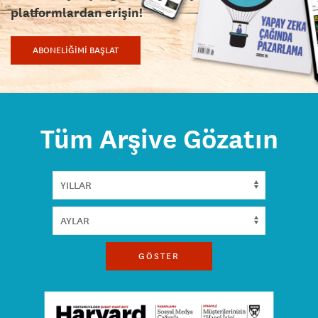
platformlardan erişin!
ABONELİĞİMİ BAŞLAT
Tüm Arşive Gözatın
GÖSTER