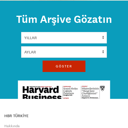
Tüm Arşive Gözatın
GÖSTER
HBR TÜRKİYE
Hakkında