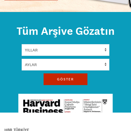
Tüm Arşive Gözatın
GÖSTER
HBR TÜRKİYE