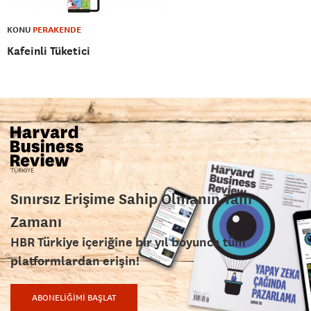
KONU
PERAKENDE
Kafeinli Tüketici
Sınırsız Erişime Sahip Olmanın Tam
Zamanı
HBR Türkiye içeriğine bir yıl boyunca tüm
platformlardan erişin!
ABONELİĞİMİ BAŞLAT