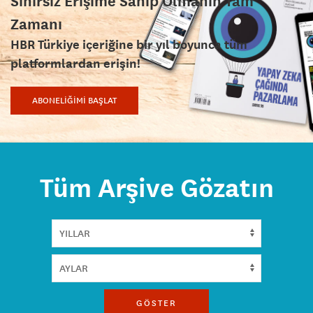
Sınırsız Erişime Sahip Olmanın Tam
Zamanı
HBR Türkiye içeriğine bir yıl boyunca tüm
platformlardan erişin!
ABONELİĞİMİ BAŞLAT
Tüm Arşive Gözatın
GÖSTER