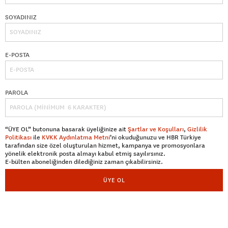
SOYADINIZ
E-POSTA
PAROLA
“ÜYE OL” butonuna basarak üyeliğinize ait
Şartlar ve Koşulları
,
Gizlilik
Politikası
ile
KVKK Aydınlatma Metni
’ni okuduğunuzu ve HBR Türkiye
tarafından size özel oluşturulan hizmet, kampanya ve promosyonlara
yönelik elektronik posta almayı kabul etmiş sayılırsınız.
E-bülten aboneliğinden dilediğiniz zaman çıkabilirsiniz.
ÜYE OL