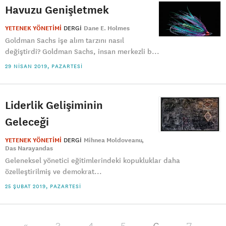
Havuzu Genişletmek
YETENEK YÖNETİMİ
DERGI
Dane E. Holmes
Goldman Sachs işe alım tarzını nasıl
değiştirdi? Goldman Sachs, insan merkezli b...
29 NISAN 2019, PAZARTESI
Liderlik Gelişiminin
Geleceği
YETENEK YÖNETİMİ
DERGI
Mihnea Moldoveanu
Das Narayandas
Geleneksel yönetici eğitimlerindeki kopukluklar daha
özelleştirilmiş ve demokrat...
25 ŞUBAT 2019, PAZARTESI