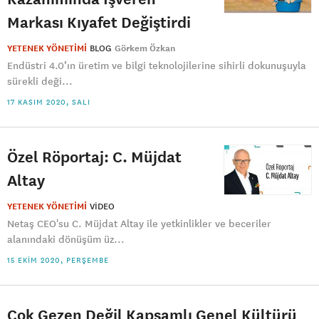
Markası Kıyafet Değiştirdi
YETENEK YÖNETİMİ
BLOG
Görkem Özkan
Endüstri 4.0’ın üretim ve bilgi teknolojilerine sihirli dokunuşuyla
sürekli deği...
17 KASIM 2020, SALI
Özel Röportaj: C. Müjdat
Altay
YETENEK YÖNETİMİ
VIDEO
Netaş CEO'su C. Müjdat Altay ile yetkinlikler ve beceriler
alanındaki dönüşüm üz...
15 EKIM 2020, PERŞEMBE
Çok Gezen Değil Kapsamlı Genel Kültürü