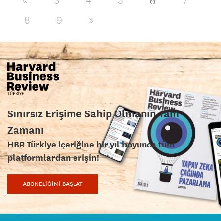
6
«
3
4
5
7
8
9
»
Sınırsız Erişime Sahip Olmanın Tam
Zamanı
HBR Türkiye içeriğine bir yıl boyunca tüm
platformlardan erişin!
ABONELİĞİMİ BAŞLAT