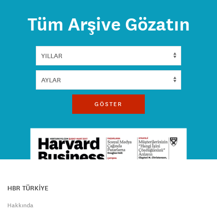
Tüm Arşive Gözatın
GÖSTER
HBR TÜRKİYE
Hakkında