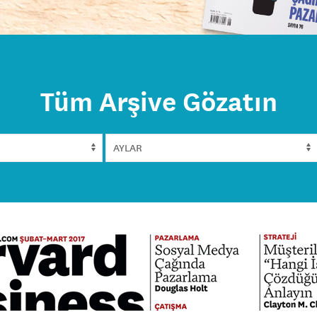
Tüm Arşive Gözatın