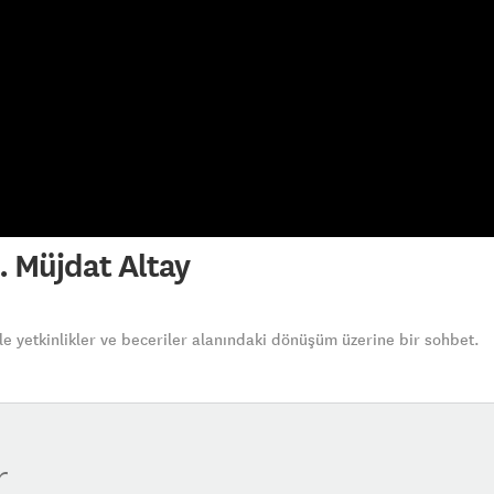
. Müjdat Altay
le yetkinlikler ve beceriler alanındaki dönüşüm üzerine bir sohbet.
r