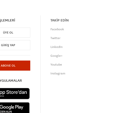
İŞLEMLERİ
TAKİP EDİN
Facebook
ÜYE OL
Twitter
GIRIŞ YAP
LinkedIn
Google+
Youtube
ABONE OL
Instagram
UYGULAMALAR