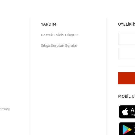
YARDIM
ÜYELİK 
Destek Talebi Oluştur
Sıkça Sorulan Sorular
MOBİL 
unması