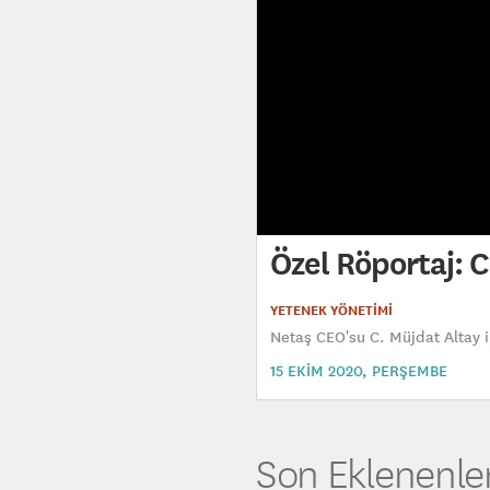
Özel Röportaj: C
YETENEK YÖNETİMİ
Netaş CEO'su C. Müjdat Altay i
15 EKIM 2020, PERŞEMBE
Son Eklenenle