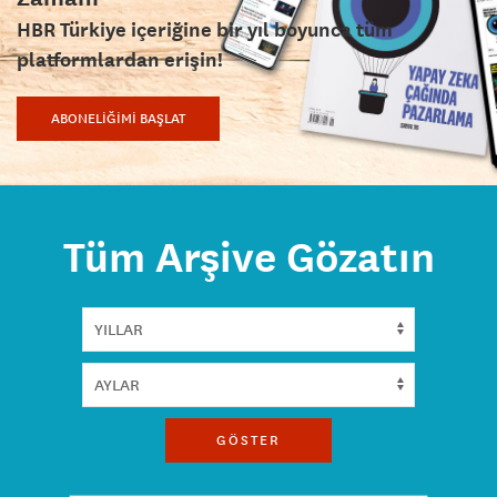
HBR Türkiye içeriğine bir yıl boyunca tüm
platformlardan erişin!
ABONELİĞİMİ BAŞLAT
Tüm Arşive Gözatın
GÖSTER