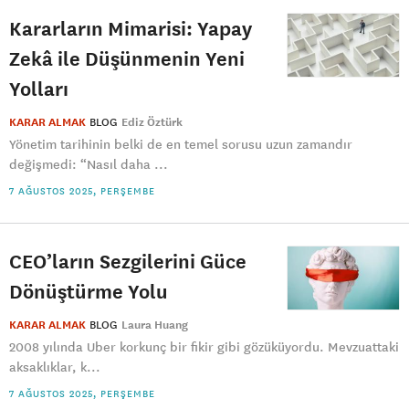
Kararların Mimarisi: Yapay
Zekâ ile Düşünmenin Yeni
Yolları
KARAR ALMAK
BLOG
Ediz Öztürk
Yönetim tarihinin belki de en temel sorusu uzun zamandır
değişmedi: “Nasıl daha ...
7 AĞUSTOS 2025, PERŞEMBE
CEO’ların Sezgilerini Güce
Dönüştürme Yolu
KARAR ALMAK
BLOG
Laura Huang
2008 yılında Uber korkunç bir fikir gibi gözüküyordu. Mevzuattaki
aksaklıklar, k...
7 AĞUSTOS 2025, PERŞEMBE