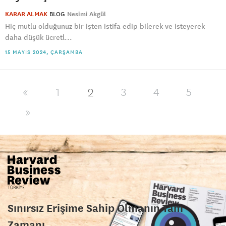
KARAR ALMAK
BLOG
Nesimi Akgül
Hiç mutlu olduğunuz bir işten istifa edip bilerek ve isteyerek
daha düşük ücretl...
15 MAYIS 2024, ÇARŞAMBA
2
«
1
3
4
5
»
Sınırsız Erişime Sahip Olmanın Tam
Zamanı