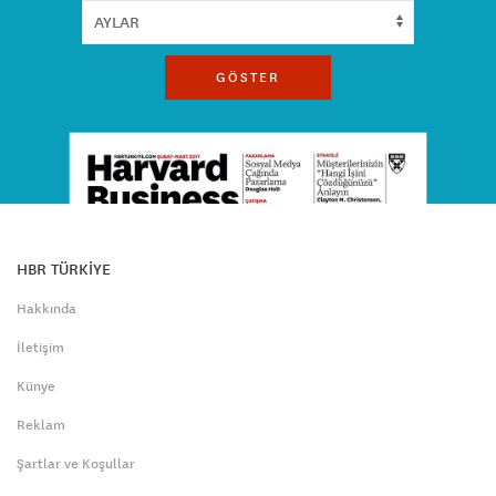
GÖSTER
HBR TÜRKİYE
Hakkında
İletişim
Künye
Reklam
Şartlar ve Koşullar