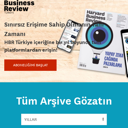
Sınırsız Erişime Sahip Olmanın Tam
Zamanı
HBR Türkiye içeriğine bir yıl boyunca tüm
platformlardan erişin!
ABONELİĞİMİ BAŞLAT
Tüm Arşive Gözatın