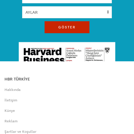
GÖSTER
HBR TÜRKİYE
Hakkında
İletişim
Künye
Reklam
Şartlar ve Koşullar