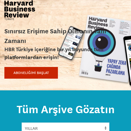
Sınırsız Erişime Sahip Olmanın Tam
Zamanı
HBR Türkiye içeriğine bir yıl boyunca tüm
platformlardan erişin!
ABONELİĞİMİ BAŞLAT
Tüm Arşive Gözatın