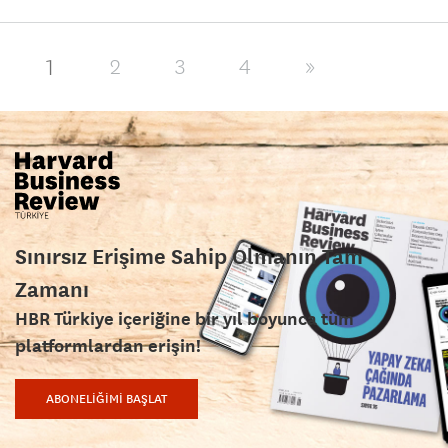
1
2
3
4
»
Sınırsız Erişime Sahip Olmanın Tam
Zamanı
HBR Türkiye içeriğine bir yıl boyunca tüm
platformlardan erişin!
ABONELİĞİMİ BAŞLAT