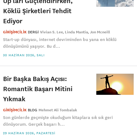
Up’ları Güçlendirirken,
Köklü Şirketleri Tehdit
Ediyor
GİRİŞİMCİLİK
DERGI
Vivian S. Lee
Linda Mantia
Jon Mcneill
Start-up dünyası, internet devriminden bu yana en köklü
dönüşümünü yaşıyor. Bu d...
30 HAZIRAN 2026, SALI
Bir Başka Bakış Açısı:
Romantik Başarı Mitini
Yıkmak
GİRİŞİMCİLİK
BLOG
Mehmet Ali Tombalak
Son günlerde geçmişte okuduğum kitaplara sık sık geri
dönüyorum. Gerçek başarı h...
29 HAZIRAN 2026, PAZARTESI