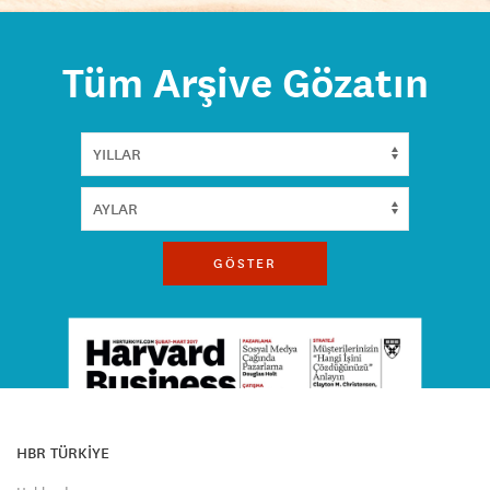
Tüm Arşive Gözatın
GÖSTER
HBR TÜRKİYE