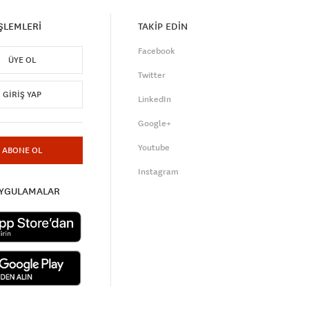
İŞLEMLERİ
TAKİP EDİN
Facebook
ÜYE OL
Twitter
GIRIŞ YAP
LinkedIn
Google+
Youtube
ABONE OL
Instagram
UYGULAMALAR