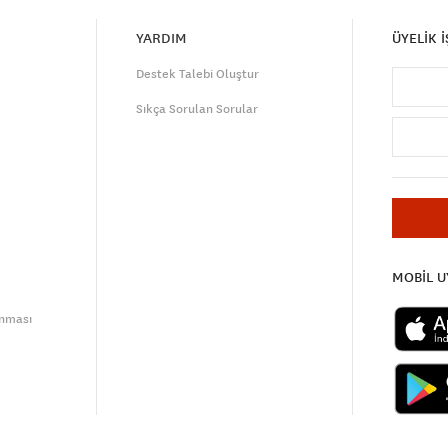
YARDIM
ÜYELİK 
Destek Talebi Oluştur
Sıkça Sorulan Sorular
MOBİL 
unması