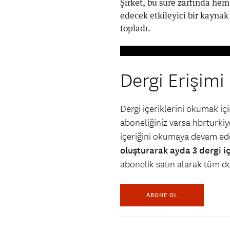
Şirket, bu süre zarfında he
edecek etkileyici bir kaynak
topladı.
Dergi Erişimi
Dergi içeriklerini okumak i
aboneliğiniz varsa hbrturkiye
içeriğini okumaya devam ede
oluşturarak ayda 3 dergi i
abonelik satın alarak tüm der
ABONE OL