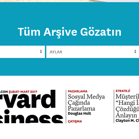
Tüm Arşive Gözatın