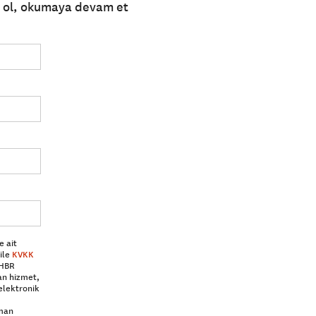
e ol, okumaya devam et
e ait
ile
KVKK
 HBR
an hizmet,
elektronik
aman