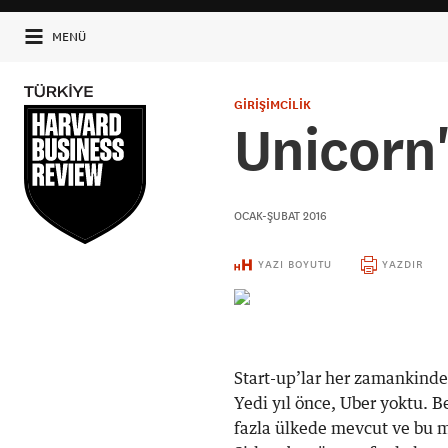
MENÜ
GİRİŞİMCİLİK
Unicorn'
OCAK-ŞUBAT 2016
YAZI BOYUTU
YAZDIR
Start-up’lar her zamankinden
Yedi yıl önce, Uber yoktu. B
fazla ülkede mevcut ve bu m