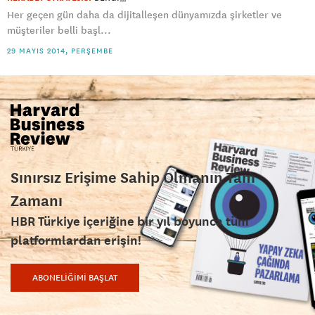
Her geçen gün daha da dijitalleşen dünyamızda şirketler ve
müşteriler belli başl...
29 MAYIS 2014, PERŞEMBE
Sınırsız Erişime Sahip Olmanın Tam
Zamanı
HBR Türkiye içeriğine bir yıl boyunca tüm
platformlardan erişin!
ABONELİĞİMİ BAŞLAT