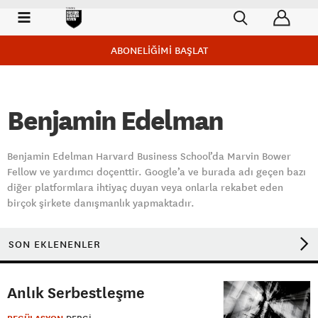
ABONELİĞİMİ BAŞLAT
Benjamin Edelman
Benjamin Edelman Harvard Business School’da Marvin Bower
Fellow ve yardımcı doçenttir. Google’a ve burada adı geçen bazı
diğer platformlara ihtiyaç duyan veya onlarla rekabet eden
birçok şirkete danışmanlık yapmaktadır.
SON EKLENENLER
Anlık Serbestleşme