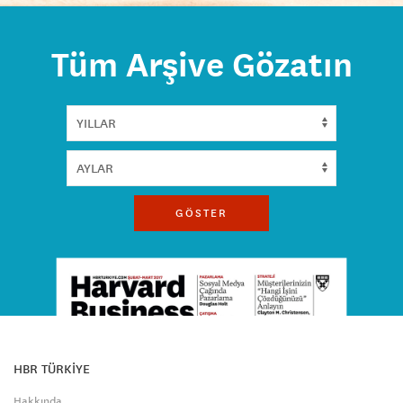
Tüm Arşive Gözatın
GÖSTER
HBR TÜRKİYE
Hakkında