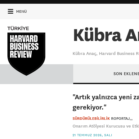
MENÜ
Kübra A
Kübra Anaç, Harvard Business Rev
SON EKLEN
"Artık yalnızca yeni
gerekiyor."
SÜRDÜRÜLEBİLİRLİK
ROPORTAJ
Onarım Atölyesi Kurucusu ve Etki 
21 TEMMUZ 2026, SALI