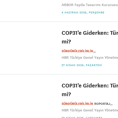
ARBOR Fayda Tasarımı Kurucusu 
4 HAZIRAN 2026, PERŞEMBE
COP31’e Giderken: Tür
mi?
SÜRDÜRÜLEBİLİRLİK
HBR Türkiye Genel Yayın Yönetmen
27 NISAN 2026, PAZARTESI
COP31’e Giderken: Tür
mi?
SÜRDÜRÜLEBİLİRLİK
ROPORTAJ
HBR Türkiye Genel Yayın Yönetmen
22 NISAN 2026, ÇARŞAMBA