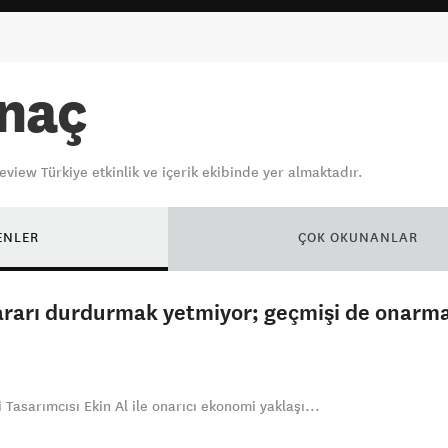
naç
iew Türkiye etkinlik ve içerik ekibinde yer almaktadır.
ENLER
ÇOK OKUNANLAR
 zararı durdurmak yetmiyor; geçmişi de onarm
Tasarımcısı Ekin Al ile onarıcı ekonomi yaklaşı...