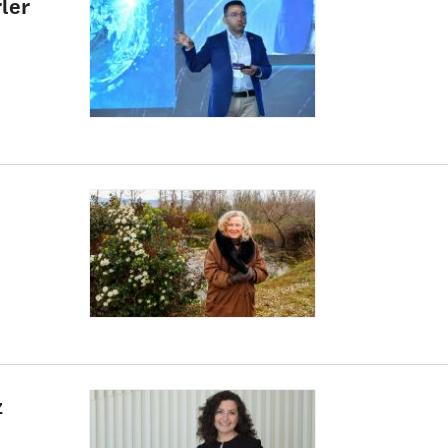
ler
z