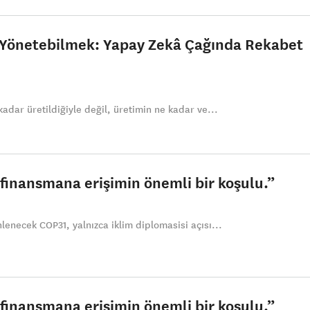
önetebilmek: Yapay Zekâ Çağında Rekabet
kadar üretildiğiyle değil, üretimin ne kadar ve...
k finansmana erişimin önemli bir koşulu.”
lenecek COP31, yalnızca iklim diplomasisi açısı...
k finansmana erişimin önemli bir koşulu.”