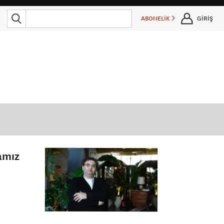
ABONELİK
GİRİŞ
amız