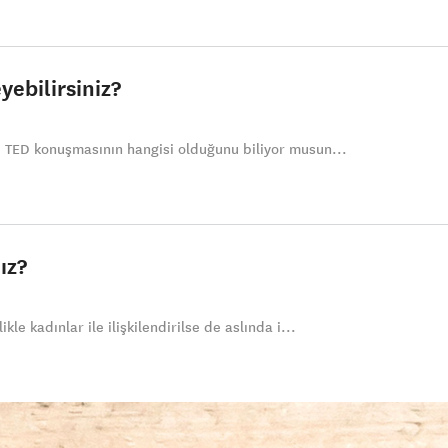
ebilirsiniz?
. TED konuşmasının hangisi olduğunu biliyor musun...
ız?
kle kadınlar ile ilişkilendirilse de aslında i...