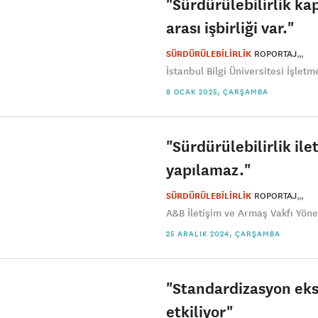
"Sürdürülebilirlik k
arası işbirliği var."
SÜRDÜRÜLEBİLİRLİK
ROPORTAJ
İstanbul Bilgi Üniversitesi İşletm
8 OCAK 2025, ÇARŞAMBA
"Sürdürülebilirlik ile
yapılamaz."
SÜRDÜRÜLEBİLİRLİK
ROPORTAJ
A&B İletişim ve Armaş Vakfı Yönet
25 ARALIK 2024, ÇARŞAMBA
"Standardizasyon eksi
etkiliyor"