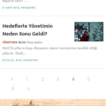
Başarılı Olur? ”...
31 EKIM 2013, PERŞEMBE
Hedeflerle Yönetimin
Neden Sonu Geldi?
YÖNETMEK
BLOG
İhsan Şahin
1900’lü yılların başı dünyanın Japon mucizesine tanıklık ettiği
yıllardı. Özell...
23 EYLÜL 2013, PAZARTESI
4
«
1
2
3
5
6
»