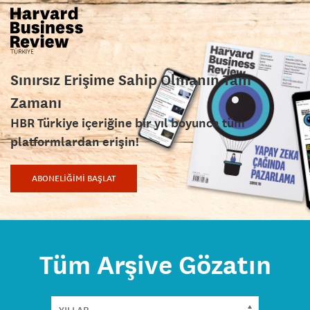
Sınırsız Erişime Sahip Olmanın Tam
Zamanı
HBR Türkiye içeriğine bir yıl boyunca tüm
platformlardan erişin!
ABONELİĞİMİ BAŞLAT
Tüm Arşive Gözatın