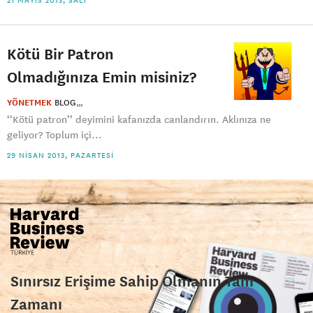
21 MAYIS 2013, SALI
Kötü Bir Patron
Olmadığınıza Emin misiniz?
YÖNETMEK
BLOG
‘‘Kötü patron’’ deyimini kafanızda canlandırın. Aklınıza ne
geliyor? Toplum içi...
29 NISAN 2013, PAZARTESI
Sınırsız Erişime Sahip Olmanın Tam
Zamanı