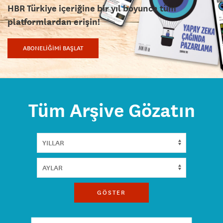
HBR Türkiye içeriğine bir yıl boyunca tüm
platformlardan erişin!
ABONELİĞİMİ BAŞLAT
Tüm Arşive Gözatın
GÖSTER