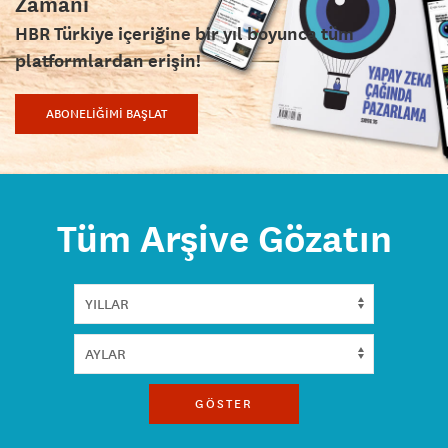
Zamanı
HBR Türkiye içeriğine bir yıl boyunca tüm
platformlardan erişin!
ABONELİĞİMİ BAŞLAT
Tüm Arşive Gözatın
GÖSTER