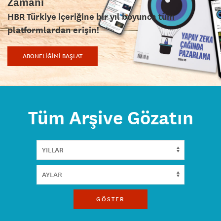
Zamanı
HBR Türkiye içeriğine bir yıl boyunca tüm
platformlardan erişin!
ABONELİĞİMİ BAŞLAT
Tüm Arşive Gözatın
GÖSTER