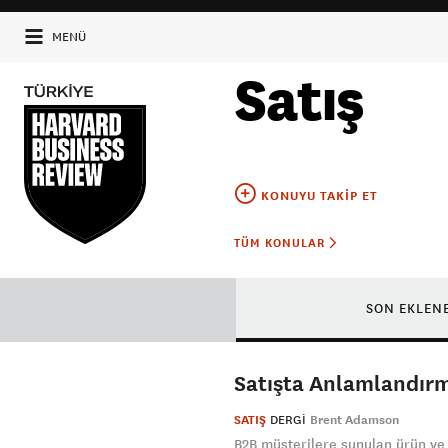
MENÜ
Satış
KONUYU TAKIP ET
TÜM KONULAR
SON EKLEN
Satışta Anlamlandır
SATIŞ
DERGI
Brent Adamson
B2B müşterilere sunulan ürün ve h