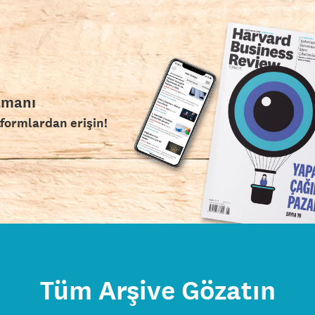
amanı
tformlardan erişin!
Tüm Arşive Gözatın