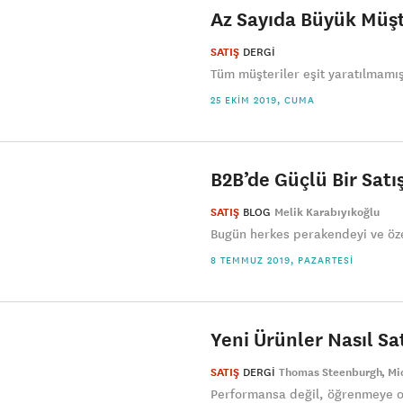
Az Sayıda Büyük Müşt
SATIŞ
DERGI
Tüm müşteriler eşit yaratılmamışt
25 EKIM 2019, CUMA
B2B’de Güçlü Bir Satış
SATIŞ
BLOG
Melik Karabıyıkoğlu
Bugün herkes perakendeyi ve öze
8 TEMMUZ 2019, PAZARTESI
Yeni Ürünler Nasıl Sa
SATIŞ
DERGI
Thomas Steenburgh
Mi
Performansa değil, öğrenmeye o