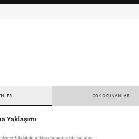
ENLER
ÇOK OKUNANLAR
ma Yaklaşımı
izmet bilgisinin miktarı bunaltıcı bir hal almı...