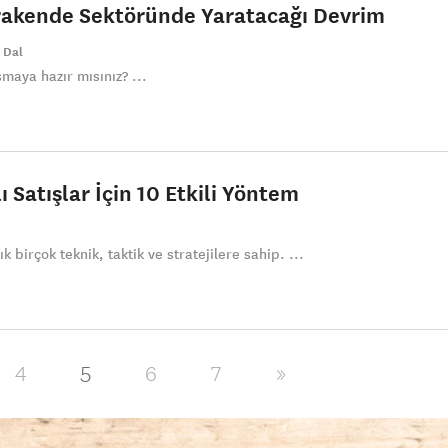
erakende Sektöründe Yaratacağı Devrim
 Dal
şmaya hazır mısınız? ...
ı Satışlar İçin 10 Etkili Yöntem
 birçok teknik, taktik ve stratejilere sahip. ...
5
4
6
7
»