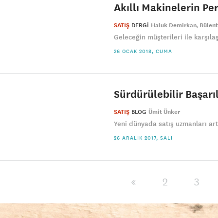
Akıllı Makinelerin P
SATIŞ
DERGI
Haluk Demirkan
Bülent
Geleceğin müşterileri ile karşıla
26 OCAK 2018, CUMA
Sürdürülebilir Başarıl
SATIŞ
BLOG
Ümit Ünker
Yeni dünyada satış uzmanları artık
26 ARALIK 2017, SALI
«
2
3