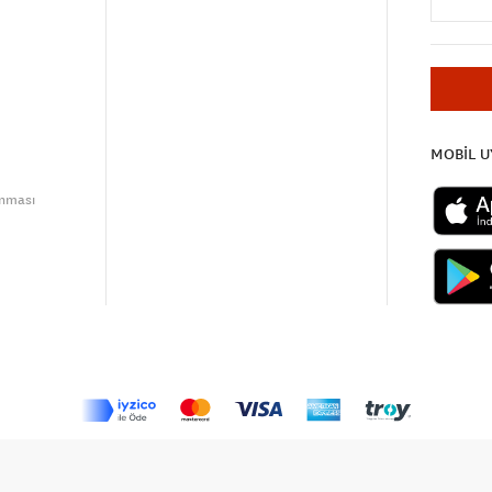
MOBİL 
unması