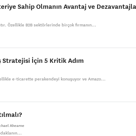
eriye Sahip Olmanın Avantaj ve Dezavantajla
ır. Özellikle B2B sektörlerinde birçok firmanın...
 Stratejisi İçin 5 Kritik Adım
llikle e-ticarette perakendeyi konuşuyor ve Amazo...
tılmalı?
chael Ahearne
daklanın...