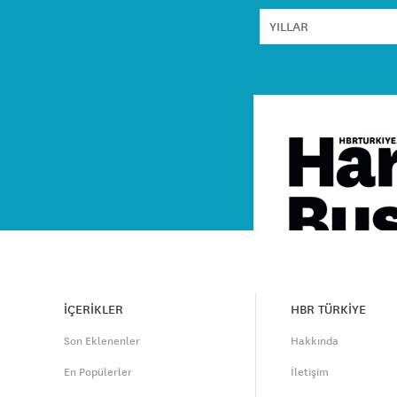
İÇERİKLER
HBR TÜRKİYE
Son Eklenenler
Hakkında
En Popülerler
İletişim