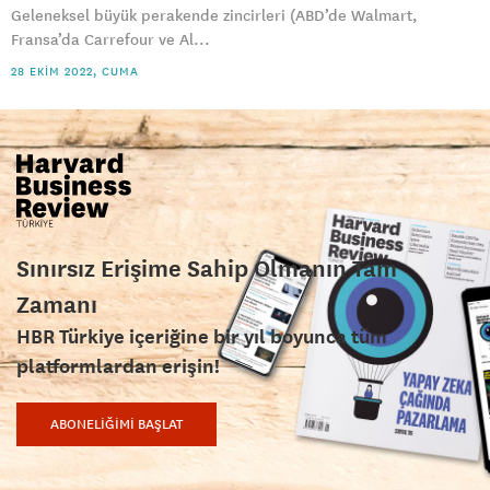
Geleneksel büyük perakende zincirleri (ABD’de Walmart,
Fransa’da Carrefour ve Al...
28 EKIM 2022, CUMA
Sınırsız Erişime Sahip Olmanın Tam
Zamanı
HBR Türkiye içeriğine bir yıl boyunca tüm
platformlardan erişin!
ABONELİĞİMİ BAŞLAT