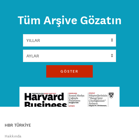
Tüm Arşive Gözatın
GÖSTER
HBR TÜRKİYE
Hakkında