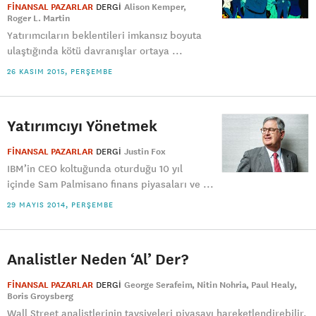
FİNANSAL PAZARLAR
DERGI
Alison Kemper
Roger L. Martin
Yatırımcıların beklentileri imkansız boyuta
ulaştığında kötü davranışlar ortaya ...
26 KASIM 2015, PERŞEMBE
Yatırımcıyı Yönetmek
FİNANSAL PAZARLAR
DERGI
Justin Fox
IBM’in CEO koltuğunda oturduğu 10 yıl
içinde Sam Palmisano finans piyasaları ve ...
29 MAYIS 2014, PERŞEMBE
Analistler Neden ‘Al’ Der?
FİNANSAL PAZARLAR
DERGI
George Serafeim
Nitin Nohria
Paul Healy
Boris Groysberg
Wall Street analistlerinin tavsiyeleri piyasayı hareketlendirebilir.