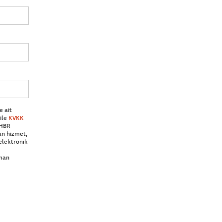
e ait
ile
KVKK
 HBR
an hizmet,
elektronik
aman