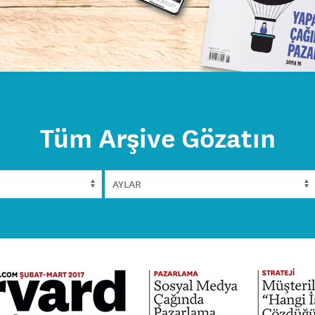
Tüm Arşive Gözatın