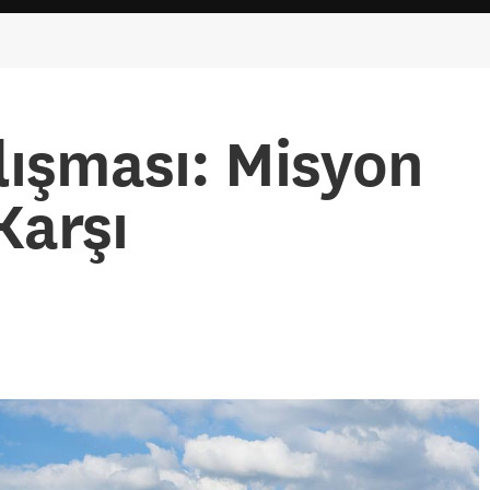
lışması: Misyon
Karşı