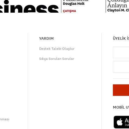
YARDIM
ÜYELİK 
Destek Talebi Oluştur
Sıkça Sorulan Sorular
MOBİL 
unması