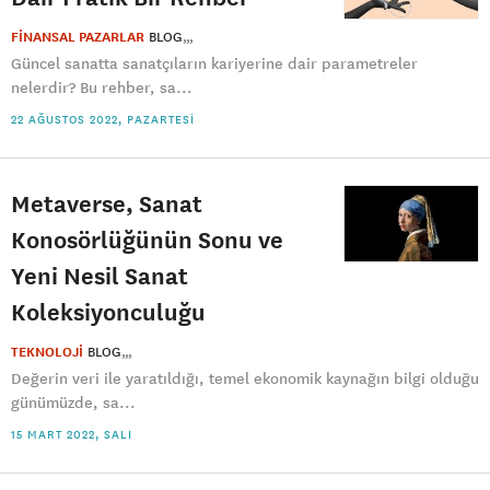
FİNANSAL PAZARLAR
BLOG
Güncel sanatta sanatçıların kariyerine dair parametreler
nelerdir? Bu rehber, sa...
22 AĞUSTOS 2022, PAZARTESI
Metaverse, Sanat
Konosörlüğünün Sonu ve
Yeni Nesil Sanat
Koleksiyonculuğu
TEKNOLOJİ
BLOG
Değerin veri ile yaratıldığı, temel ekonomik kaynağın bilgi olduğu
günümüzde, sa...
15 MART 2022, SALI