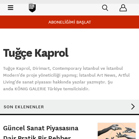
ABONELİĞİMİ BAŞLAT
Tuğçe Kaprol
Tuğçe Kaprol, Dirimart, Contemporary İstanbul ve İstanbul
Modern'de proje yöneticiliği yapmış; İstanbul Art News, Artful
Living'de sanat piyasası hakkında yazılar yazmıştır. Şu
anda KÖNIG GALERIE Türkiye temsilcisidir.
SON EKLENENLER
Güncel Sanat Piyasasına
Dair Pratik Bir Rehber