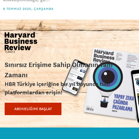
8 TEMMUZ 2020, ÇARŞAMBA
Sınırsız Erişime Sahip Olmanın Tam
Zamanı
HBR Türkiye içeriğine bir yıl boyunca tüm
platformlardan erişin!
ABONELİĞİMİ BAŞLAT