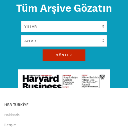
Tüm Arşive Gözatın
GÖSTER
HBR TÜRKİYE
Hakkında
İletişim