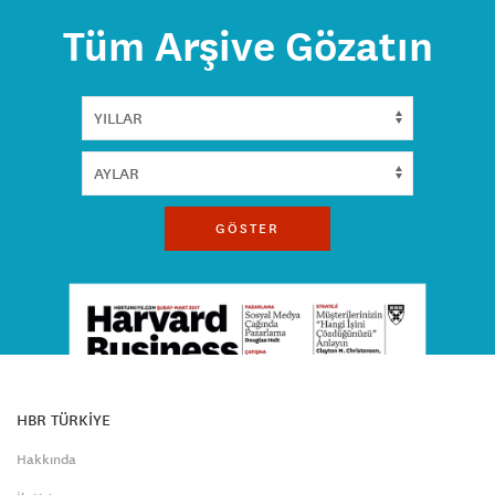
Tüm Arşive Gözatın
GÖSTER
HBR TÜRKİYE
Hakkında