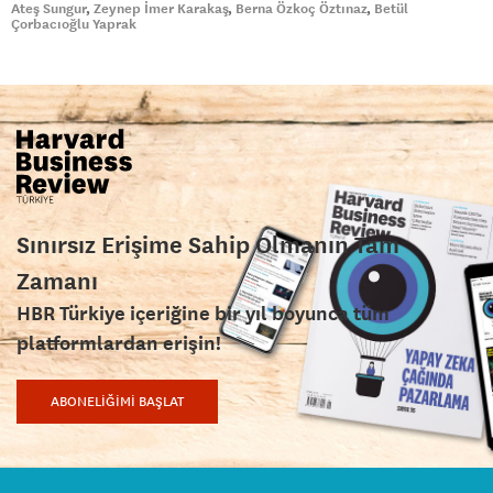
Ateş Sungur
Zeynep İmer Karakaş
Berna Özkoç Öztınaz
Betül
Çorbacıoğlu Yaprak
Sınırsız Erişime Sahip Olmanın Tam
Zamanı
HBR Türkiye içeriğine bir yıl boyunca tüm
platformlardan erişin!
ABONELİĞİMİ BAŞLAT