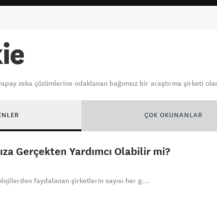
ie
ı yapay zeka çözümlerine odaklanan bağımsız bir araştırma şirketi ol
ENLER
ÇOK OKUNANLAR
ıza Gerçekten Yardımcı Olabilir mi?
lojilerden faydalanan şirketlerin sayısı her g...