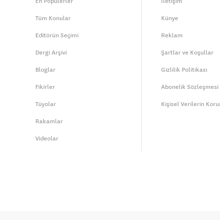
En Popülerler
İletişim
Tüm Konular
Künye
Editörün Seçimi
Reklam
Dergi Arşivi
Şartlar ve Koşullar
Bloglar
Gizlilik Politikası
Fikirler
Abonelik Sözleşmesi
Tüyolar
Kişisel Verilerin Kor
Rakamlar
Videolar