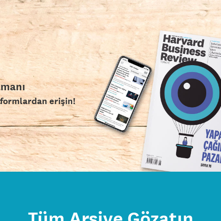
amanı
tformlardan erişin!
Tüm Arşive Gözatın