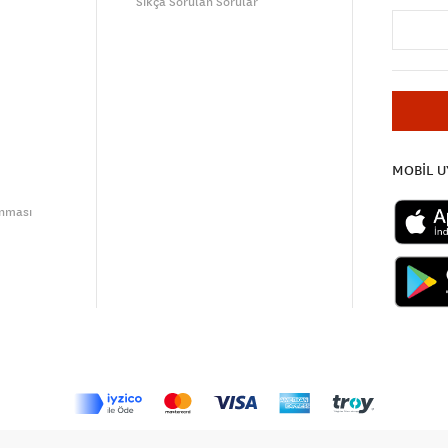
Sıkça Sorulan Sorular
MOBİL 
unması