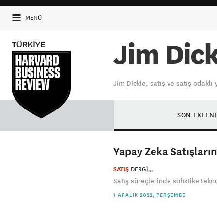
MENÜ
Jim Dick
Jim Dickie, satış ve satış odakl
SON EKLEN
Yapay Zeka Satışların
SATIŞ
DERGI
Satış süreçlerinde sofistike tekno
1 ARALIK 2022, PERŞEMBE