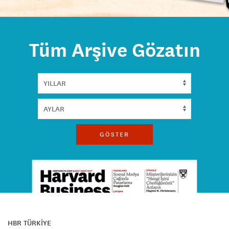
Tüm Arşive Gözatın
GÖSTER
HBR TÜRKİYE