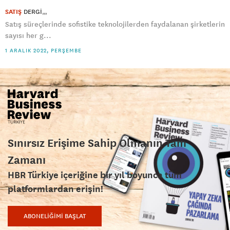
SATIŞ
DERGI
Satış süreçlerinde sofistike teknolojilerden faydalanan şirketlerin
sayısı her g...
1 ARALIK 2022, PERŞEMBE
Sınırsız Erişime Sahip Olmanın Tam
Zamanı
HBR Türkiye içeriğine bir yıl boyunca tüm
platformlardan erişin!
ABONELİĞİMİ BAŞLAT