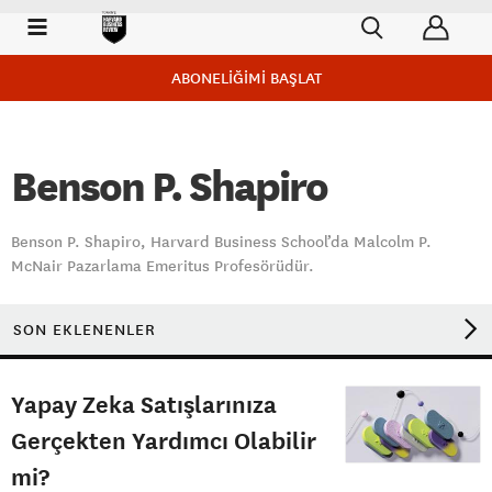
ABONELİĞİMİ BAŞLAT
Benson P. Shapiro
Benson P. Shapiro, Harvard Business School’da Malcolm P.
McNair Pazarlama Emeritus Profesörüdür.
SON EKLENENLER
Yapay Zeka Satışlarınıza
Gerçekten Yardımcı Olabilir
mi?