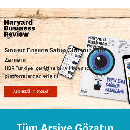
Sınırsız Erişime Sahip Olmanın Tam
Zamanı
HBR Türkiye içeriğine bir yıl boyunca tüm
platformlardan erişin!
ABONELİĞİMİ BAŞLAT
Tüm Arşive Gözatın