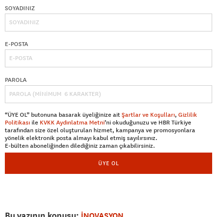
SOYADINIZ
E-POSTA
PAROLA
“ÜYE OL” butonuna basarak üyeliğinize ait
Şartlar ve Koşulları
,
Gizlilik
Politikası
ile
KVKK Aydınlatma Metni
’ni okuduğunuzu ve HBR Türkiye
tarafından size özel oluşturulan hizmet, kampanya ve promosyonlara
yönelik elektronik posta almayı kabul etmiş sayılırsınız.
E-bülten aboneliğinden dilediğiniz zaman çıkabilirsiniz.
ÜYE OL
Bu yazının konusu:
İNOVASYON