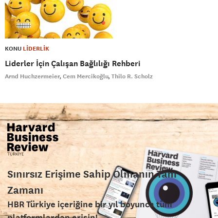
KONU
LİDERLİK
Liderler İçin Çalışan Bağlılığı Rehberi
Arnd Huchzermeier
Cem Mercikoğlu
Thilo R. Scholz
Sınırsız Erişime Sahip Olmanın Tam
Zamanı
HBR Türkiye içeriğine bir yıl boyunca tüm
platformlardan erişin!