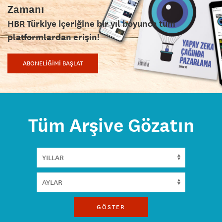
Zamanı
HBR Türkiye içeriğine bir yıl boyunca tüm
platformlardan erişin!
ABONELİĞİMİ BAŞLAT
Tüm Arşive Gözatın
GÖSTER