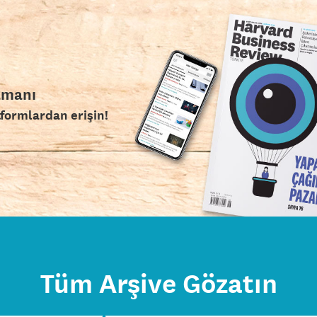
amanı
tformlardan erişin!
Tüm Arşive Gözatın