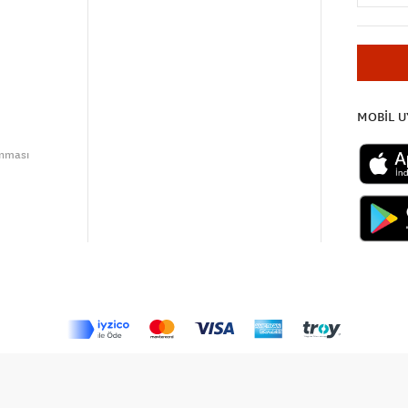
MOBİL 
unması