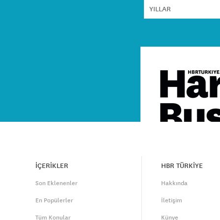
İÇERİKLER
HBR TÜRKİYE
Son Eklenenler
Hakkında
En Popülerler
İletişim
Tüm Konular
Künye