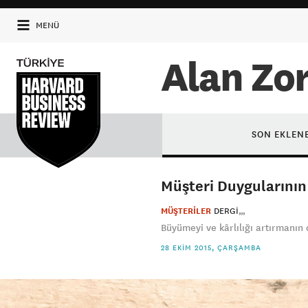
MENÜ
Alan Zo
SON EKLEN
Müşteri Duygularının 
MÜŞTERİLER
DERGI
Büyümeyi ve kârlılığı artırmanın d
28 EKIM 2015, ÇARŞAMBA