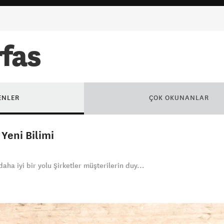
rfas
ENLER
ÇOK OKUNANLAR
Yeni Bilimi
aha iyi bir yolu Şirketler müşterilerin duy...