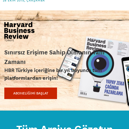
28 EKIM 2015, ÇARŞAMBA
Sınırsız Erişime Sahip Olmanın Tam
Zamanı
HBR Türkiye içeriğine bir yıl boyunca tüm
platformlardan erişin!
ABONELİĞİMİ BAŞLAT