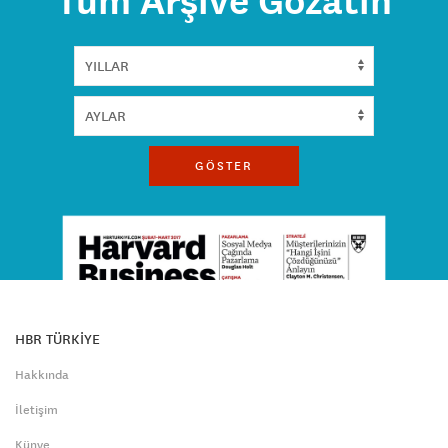
Tüm Arşive Gözatın
GÖSTER
HBR TÜRKİYE
Hakkında
İletişim
Künye