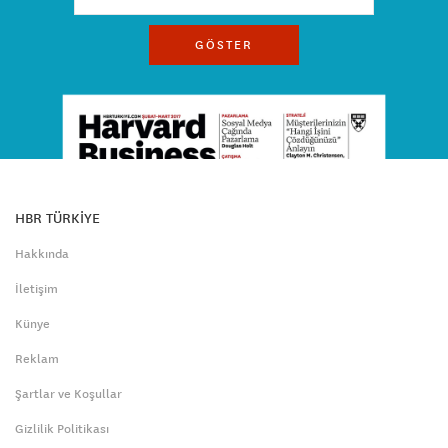
GÖSTER
HBR TÜRKİYE
Hakkında
İletişim
Künye
Reklam
Şartlar ve Koşullar
Gizlilik Politikası