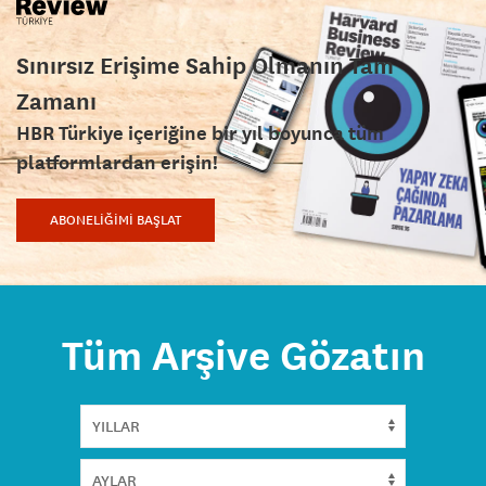
Sınırsız Erişime Sahip Olmanın Tam
Zamanı
HBR Türkiye içeriğine bir yıl boyunca tüm
platformlardan erişin!
ABONELİĞİMİ BAŞLAT
Tüm Arşive Gözatın