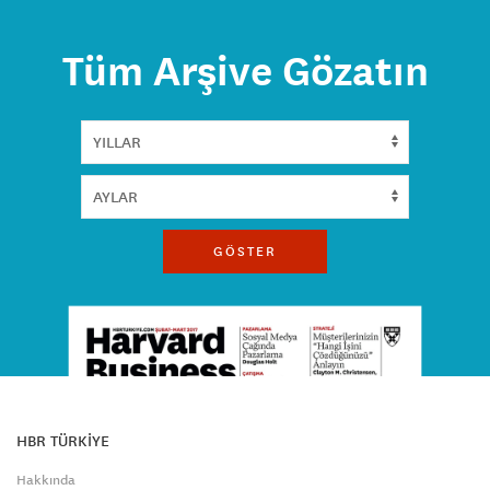
Tüm Arşive Gözatın
GÖSTER
HBR TÜRKİYE
Hakkında