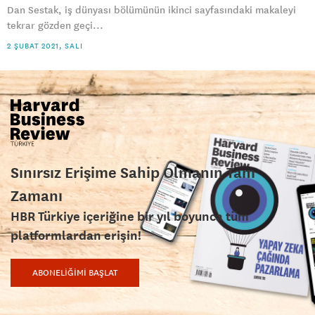
Dan Sestak, iş dünyası bölümünün ikinci sayfasındaki makaleyi
tekrar gözden geçi...
2 ŞUBAT 2021, SALI
Sınırsız Erişime Sahip Olmanın Tam
Zamanı
HBR Türkiye içeriğine bir yıl boyunca tüm
platformlardan erişin!
ABONELİĞİMİ BAŞLAT