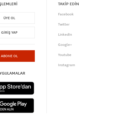
İŞLEMLERİ
TAKİP EDİN
Facebook
ÜYE OL
Twitter
GIRIŞ YAP
LinkedIn
Google+
Youtube
ABONE OL
Instagram
UYGULAMALAR