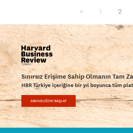
2
«
1
Sınırsız Erişime Sahip Olmanın Tam Z
HBR Türkiye içeriğine bir yıl boyunca tüm pla
ABONELİĞİMİ BAŞLAT