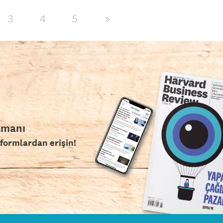
3
4
5
»
amanı
tformlardan erişin!