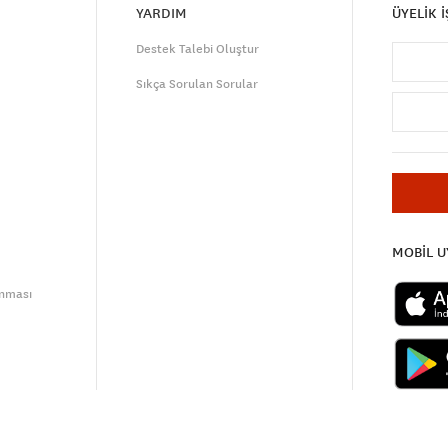
YARDIM
ÜYELİK 
Destek Talebi Oluştur
Sıkça Sorulan Sorular
MOBİL 
unması