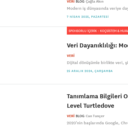
VERİ
BLOG
Çağla Akın
Modern iş dünyasında veriye day
7 NISAN 2025, PAZARTESI
SPONSORLU İÇERİK - KOÇSİSTEM & HUA
Veri Dayanıklılığı: Mo
VERİ
Dijital dönüşümle birlikte veri, şi
25 ARALIK 2024, ÇARŞAMBA
Tanımlama Bilgileri O
Level Turtledove
VERİ
BLOG
Can Tunçer
2020'nin başlarında Google, Chr