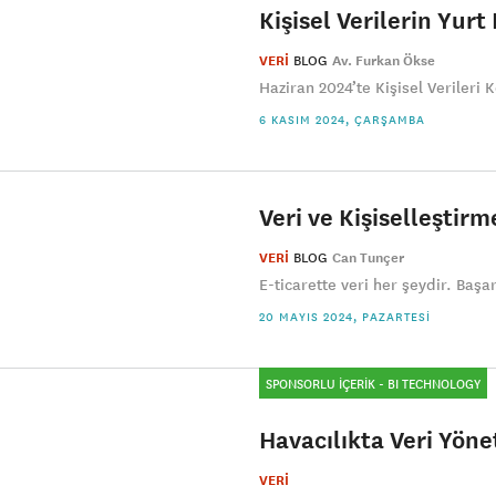
Kişisel Verilerin Yur
VERİ
BLOG
Av. Furkan Ökse
Haziran 2024’te Kişisel Verileri
6 KASIM 2024, ÇARŞAMBA
Veri ve Kişiselleştir
VERİ
BLOG
Can Tunçer
E-ticarette veri her şeydir. Başar
20 MAYIS 2024, PAZARTESI
SPONSORLU İÇERİK - BI TECHNOLOGY
Havacılıkta Veri Yöne
VERİ