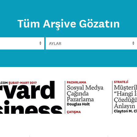
Tüm Arşive Gözatın