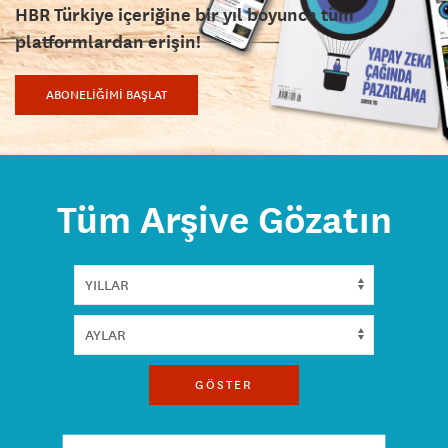
HBR Türkiye içeriğine bir yıl boyunca tüm
platformlardan erişin!
ABONELİĞİMİ BAŞLAT
Tüm Arşive Gözatın
GÖSTER