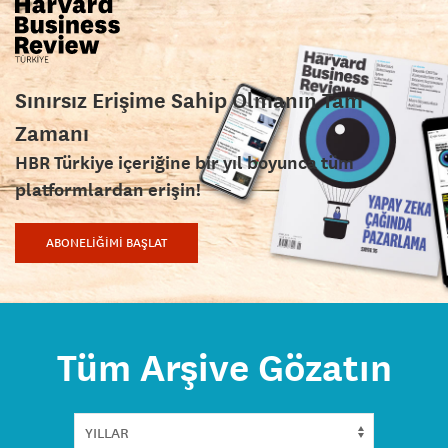
Sınırsız Erişime Sahip Olmanın Tam
Zamanı
HBR Türkiye içeriğine bir yıl boyunca tüm
platformlardan erişin!
ABONELİĞİMİ BAŞLAT
Tüm Arşive Gözatın