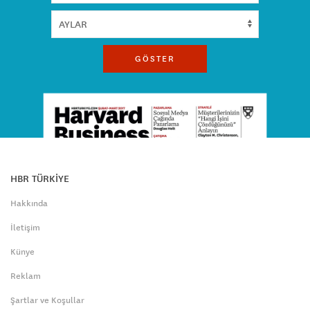
GÖSTER
HBR TÜRKİYE
Hakkında
İletişim
Künye
Reklam
Şartlar ve Koşullar