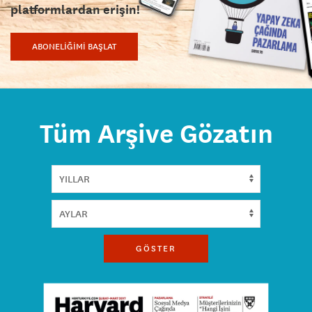
platformlardan erişin!
ABONELİĞİMİ BAŞLAT
Tüm Arşive Gözatın
GÖSTER