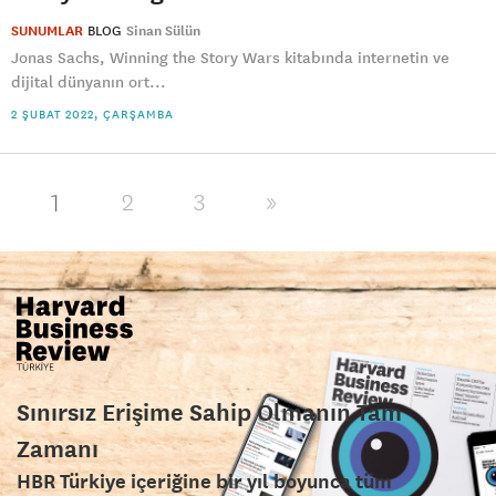
SUNUMLAR
BLOG
Sinan Sülün
Jonas Sachs, Winning the Story Wars kitabında internetin ve
dijital dünyanın ort...
2 ŞUBAT 2022, ÇARŞAMBA
1
2
3
»
Sınırsız Erişime Sahip Olmanın Tam
Zamanı
HBR Türkiye içeriğine bir yıl boyunca tüm