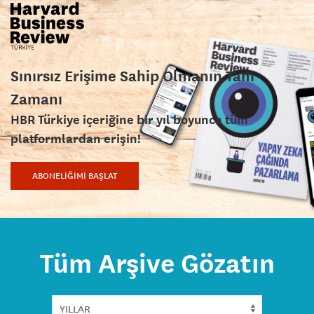
Sınırsız Erişime Sahip Olmanın Tam
Zamanı
HBR Türkiye içeriğine bir yıl boyunca tüm
platformlardan erişin!
ABONELİĞİMİ BAŞLAT
Tüm Arşive Gözatın