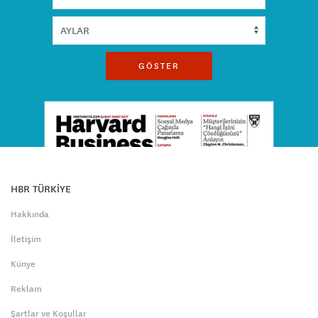
GÖSTER
HBR TÜRKİYE
Hakkında
İletişim
Künye
Reklam
Şartlar ve Koşullar