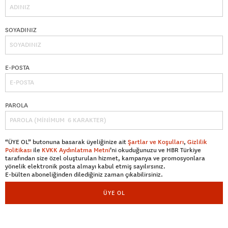
SOYADINIZ
E-POSTA
PAROLA
“ÜYE OL” butonuna basarak üyeliğinize ait
Şartlar ve Koşulları
,
Gizlilik
Politikası
ile
KVKK Aydınlatma Metni
’ni okuduğunuzu ve HBR Türkiye
tarafından size özel oluşturulan hizmet, kampanya ve promosyonlara
yönelik elektronik posta almayı kabul etmiş sayılırsınız.
E-bülten aboneliğinden dilediğiniz zaman çıkabilirsiniz.
ÜYE OL