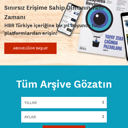
Sınırsız Erişime Sahip Olmanın Tam
Zamanı
HBR Türkiye içeriğine bir yıl boyunca tüm
platformlardan erişin!
ABONELİĞİMİ BAŞLAT
Tüm Arşive Gözatın