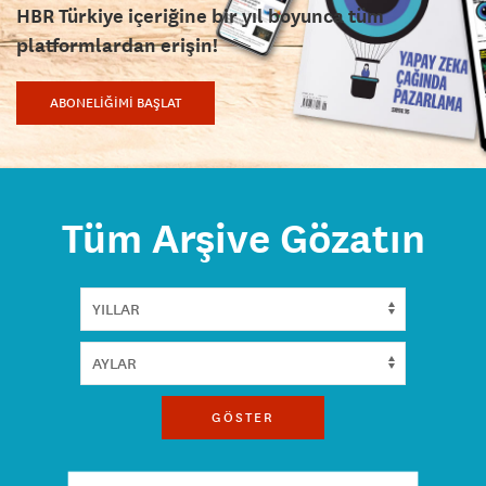
HBR Türkiye içeriğine bir yıl boyunca tüm
platformlardan erişin!
ABONELİĞİMİ BAŞLAT
Tüm Arşive Gözatın
GÖSTER