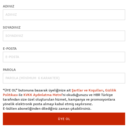
ADINIZ
SOYADINIZ
E-POSTA
PAROLA
“ÜYE OL” butonuna basarak üyeliğinize ait
Şartlar ve Koşulları
,
Gizlilik
Politikası
ile
KVKK Aydınlatma Metni
’ni okuduğunuzu ve HBR Türkiye
tarafından size özel oluşturulan hizmet, kampanya ve promosyonlara
yönelik elektronik posta almayı kabul etmiş sayılırsınız.
E-bülten aboneliğinden dilediğiniz zaman çıkabilirsiniz.
ÜYE OL