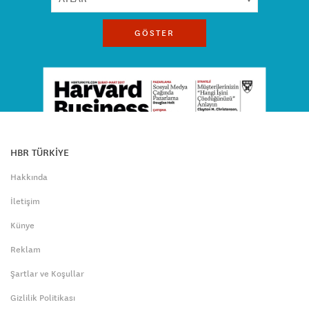
GÖSTER
HBR TÜRKİYE
Hakkında
İletişim
Künye
Reklam
Şartlar ve Koşullar
Gizlilik Politikası