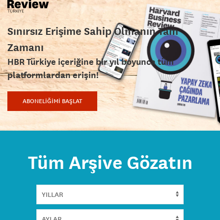
Sınırsız Erişime Sahip Olmanın Tam
Zamanı
HBR Türkiye içeriğine bir yıl boyunca tüm
platformlardan erişin!
ABONELİĞİMİ BAŞLAT
Tüm Arşive Gözatın